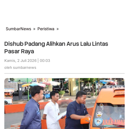
SumbarNews
»
Peristiwa
»
Dishub
Padang
Alihkan
Dishub Padang Alihkan Arus Lalu Lintas
Arus
Pasar Raya
Lalu
Lintas
Kamis, 2 Juli 2026 | 00:03
oleh
Pasar
sumbarnews
oleh
sumbarnews
Raya