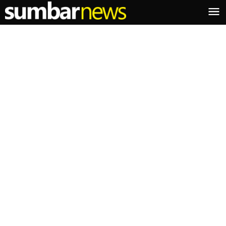
Lewati
ke
konten