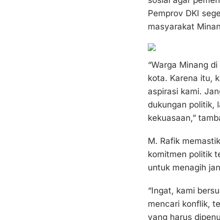
Pemprov DKI sege
masyarakat Minang
“Warga Minang di 
kota. Karena itu,
aspirasi kami. J
dukungan politik,
kekuasaan,” tamb
M. Rafik memasti
komitmen politik 
untuk menagih janj
“Ingat, kami bers
mencari konflik, t
yang harus dipenu