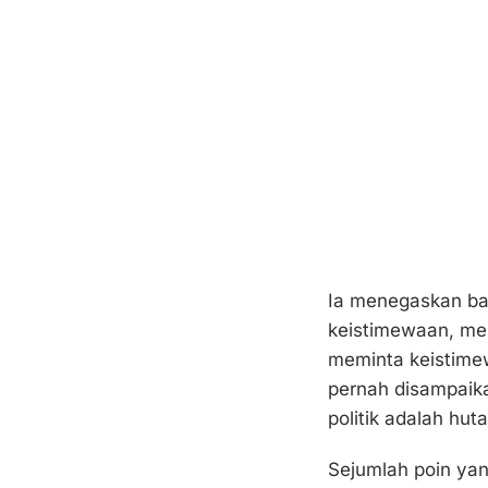
Ia menegaskan ba
keistimewaan, mel
meminta keistime
pernah disampaika
politik adalah hut
Sejumlah poin yan