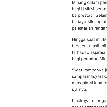
Minang dalam pe
bagi UMKM peranta
berprestasi. Selai
budaya Minang at
pelestarian renda
Hingga saat ini, 
tersebut masih nih
terhadap aspirasi
bagi perantau Min
“Saat kampanye jan
sampai masyaraka
mengalami lupa te
ujarnya.
Pihaknya menegask
sosial agar pemer