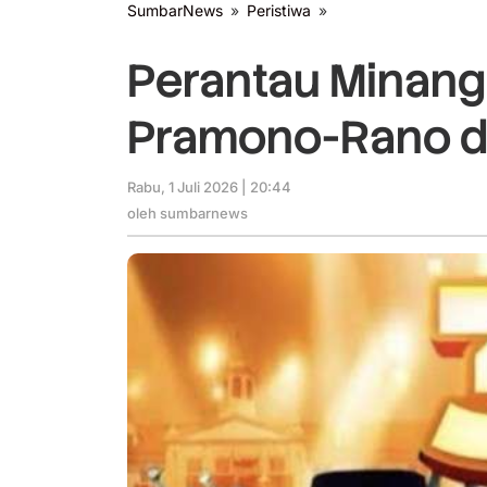
SumbarNews
»
Peristiwa
»
Perantau
Minang
Tagih
Perantau Minang
Janji
Kampanye
Pramono-Rano di
Pramono-
Rano
di
Rabu, 1 Juli 2026 | 20:44
oleh
Jakarta
sumbarnews
oleh
sumbarnews