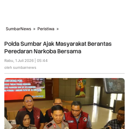
SumbarNews
»
Peristiwa
»
Polda
Sumbar
Ajak
Polda Sumbar Ajak Masyarakat Berantas
Masyarakat
Peredaran Narkoba Bersama
Berantas
Peredaran
Rabu, 1 Juli 2026 | 05:44
oleh
Narkoba
sumbarnews
oleh
sumbarnews
Bersama