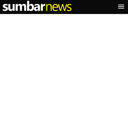
Lewati
ke
konten