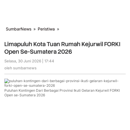
SumbarNews
»
Peristiwa
»
Limapuluh
Kota
Tuan
Limapuluh Kota Tuan Rumah Kejurwil FORKI
Rumah
Open Se-Sumatera 2026
Kejurwil
FORKI
Selasa, 30 Juni 2026 | 17:44
oleh
Open
sumbarnews
oleh
sumbarnews
Se-
Sumatera
2026
Puluhan Kontingen Dari Berbagai Provinsi Ikuti Gelaran Kejurwil FORKI
Open se-Sumatera 2026