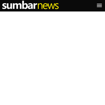
Lewati
ke
konten