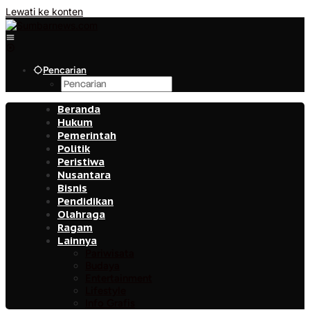
Lewati ke konten
Pencarian
Beranda
Hukum
Pemerintah
Politik
Peristiwa
Nusantara
Bisnis
Pendidikan
Olahraga
Ragam
Lainnya
Pariwisata
Budaya
Entertainment
Lifestyle
Info Grafis