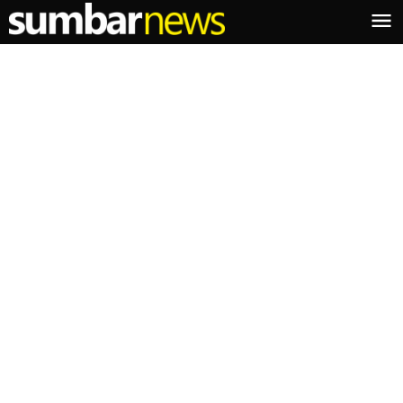
Lewati
ke
konten