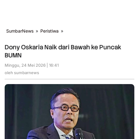
SumbarNews
»
Peristiwa
»
Dony
Oskaria
Naik
Dony Oskaria Naik dari Bawah ke Puncak
dari
BUMN
Bawah
ke
Minggu, 24 Mei 2026 | 16:41
oleh
Puncak
sumbarnews
oleh
sumbarnews
BUMN