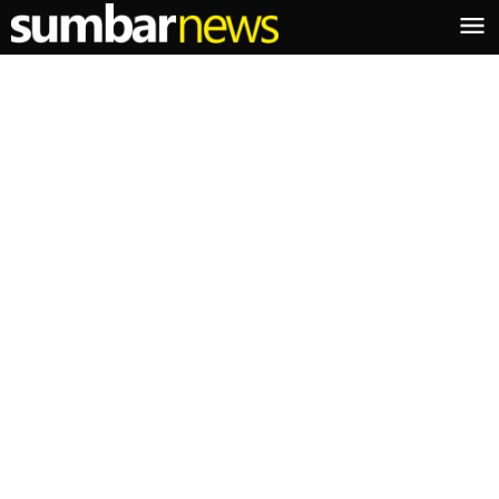
Lewati
ke
konten