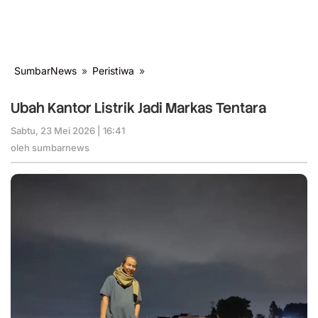
SumbarNews
»
Peristiwa
»
Ubah
Kantor
Listrik
Ubah Kantor Listrik Jadi Markas Tentara
Jadi
Markas
Sabtu, 23 Mei 2026 | 16:41
oleh
sumbarnews
Tentara
oleh
sumbarnews