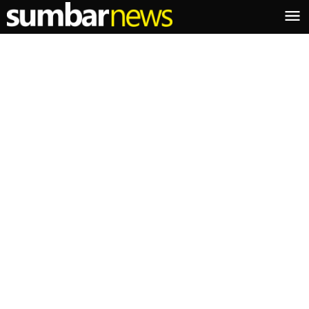
Lewati
ke
konten