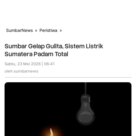
SumbarNews
»
Peristiwa
»
Sumbar
Gelap
Gulita,
Sumbar Gelap Gulita, Sistem Listrik
Sistem
Sumatera Padam Total
Listrik
Sumatera
Sabtu, 23 Mei 2026 | 06:41
oleh
Padam
sumbarnews
oleh
sumbarnews
Total