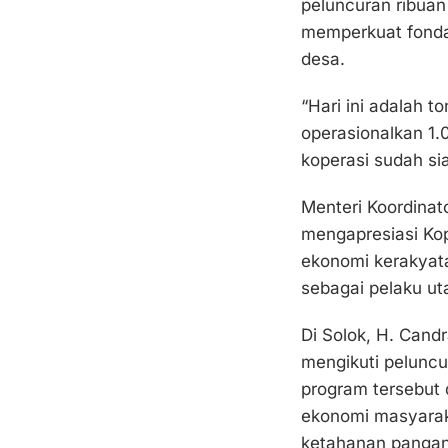
peluncuran ribuan 
memperkuat fonda
desa.
“Hari ini adalah t
operasionalkan 1.0
koperasi sudah si
Menteri Koordinato
mengapresiasi Ko
ekonomi kerakyat
sebagai pelaku u
Di Solok, H. Cand
mengikuti peluncu
program tersebut
ekonomi masyaraka
ketahanan pangan