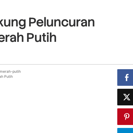
kung Peluncuran
erah Putih
h Putih