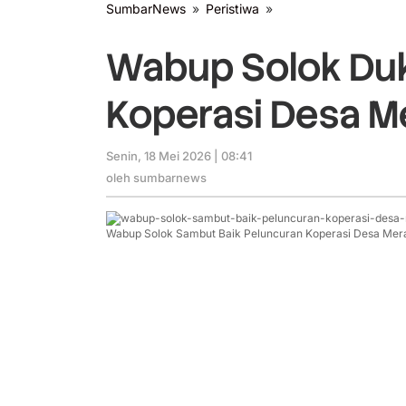
SumbarNews
»
Peristiwa
»
Wabup
Solok
Dukung
Wabup Solok Du
Peluncuran
Koperasi
Koperasi Desa M
Desa
Merah
Putih
Senin, 18 Mei 2026 | 08:41
oleh
sumbarnews
oleh
sumbarnews
Wabup Solok Sambut Baik Peluncuran Koperasi Desa Mera