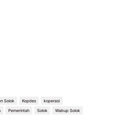
n Solok
Kopdes
koperasi
h
Pemerintah
Solok
Wabup Solok