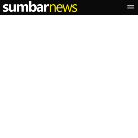
Lewati
ke
konten