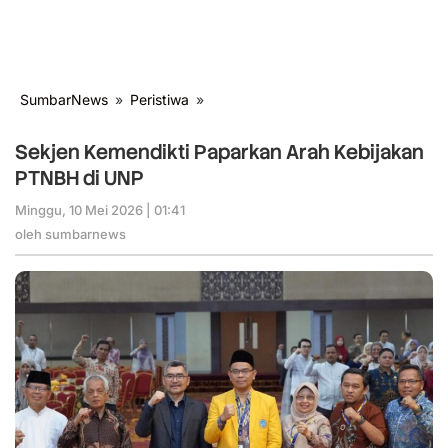
SumbarNews
»
Peristiwa
»
Sekjen
Kemendikti
Paparkan
Sekjen Kemendikti Paparkan Arah Kebijakan
Arah
PTNBH di UNP
Kebijakan
PTNBH
Minggu, 10 Mei 2026 | 01:41
oleh
di
sumbarnews
oleh
sumbarnews
UNP