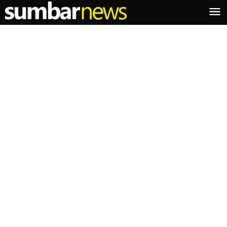
Lewati
ke
konten