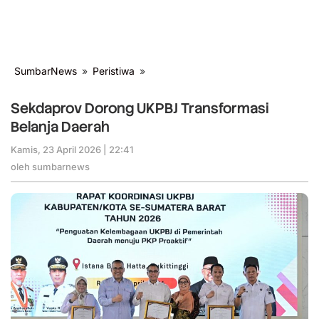
SumbarNews
»
Peristiwa
»
Sekdaprov
Dorong
UKPBJ
Sekdaprov Dorong UKPBJ Transformasi
Transformasi
Belanja Daerah
Belanja
Daerah
Kamis, 23 April 2026 | 22:41
oleh
sumbarnews
oleh
sumbarnews