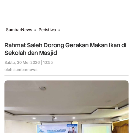
SumbarNews
»
Peristiwa
»
Rahmat
Saleh
Dorong
Rahmat Saleh Dorong Gerakan Makan Ikan di
Gerakan
Sekolah dan Masjid
Makan
Ikan
Sabtu, 30 Mei 2026 | 10:55
oleh
di
sumbarnews
oleh
sumbarnews
Sekolah
dan
Masjid