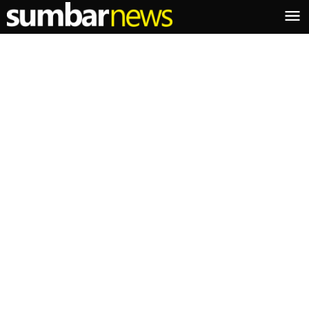
Lewati
ke
konten