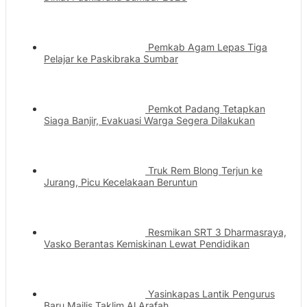
Pemkab Agam Lepas Tiga
Pelajar ke Paskibraka Sumbar
Pemkot Padang Tetapkan
Siaga Banjir, Evakuasi Warga Segera Dilakukan
Truk Rem Blong Terjun ke
Jurang, Picu Kecelakaan Beruntun
Resmikan SRT 3 Dharmasraya,
Vasko Berantas Kemiskinan Lewat Pendidikan
Yasinkapas Lantik Pengurus
Baru Majlis Taklim Al Arafah