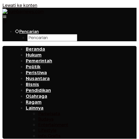
Lewati ke konten
Pencarian
Beranda
Hukum
Pemerintah
Politik
Peristiwa
Nusantara
Bisnis
Pendidikan
Olahraga
Ragam
Lainnya
Pariwisata
Budaya
Entertainment
Lifestyle
Info Grafis