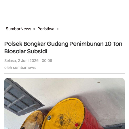
SumbarNews
»
Peristiwa
»
Polsek
Bongkar
Gudang
Polsek Bongkar Gudang Penimbunan 10 Ton
Penimbunan
Biosolar Subsidi
10
Ton
Selasa, 2 Juni 2026 | 00:06
oleh
Biosolar
sumbarnews
oleh
sumbarnews
Subsidi