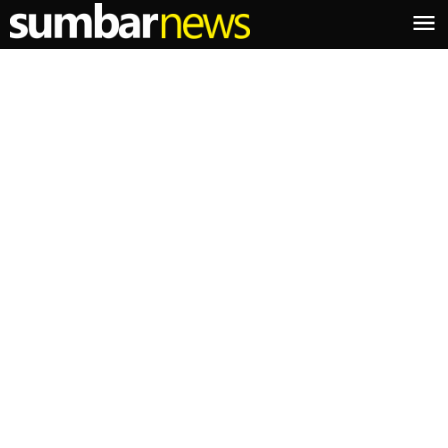
Lewati
ke
konten