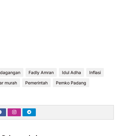
rdagangan
Fadly Amran
Idul Adha
Inflasi
ar murah
Pemerintah
Pemko Padang