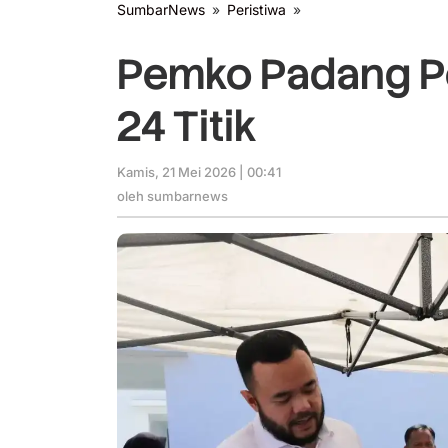
SumbarNews
»
Peristiwa
»
Pemko
Padang
Perluas
Pemko Padang Pe
Pasar
Murah
24 Titik
ke
24
Titik
Kamis, 21 Mei 2026 | 00:41
oleh
sumbarnews
oleh
sumbarnews