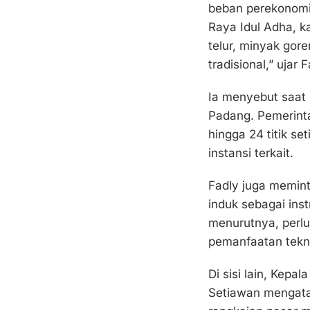
beban perekonomi
Raya Idul Adha, k
telur, minyak gore
tradisional,” ujar
Ia menyebut saat i
Padang. Pemerinta
hingga 24 titik se
instansi terkait.
Fadly juga memin
induk sebagai ins
menurutnya, perl
pemanfaatan tekno
Di sisi lain, Kepa
Setiawan mengatak