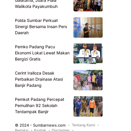
Galatama, Juara Piala
Walikota Payakumbuh
Polda Sumbar Perkuat
Sinergi Bersama Insan Pers
Daerah
Pemko Padang Pacu
Ekonomi Lokal Lewat Makan
Bergizi Gratis
Cerint Iralloza Desak
Perbaikan Drainase Atasi
Banjir Padang
Pemkot Padang Percepat
Pemulihan 92 Sekolah
Terdampak Banjir
© 2024 - Sumbarnews.com
Tentang Kami
Redaksi
Kontak
Disclaimer