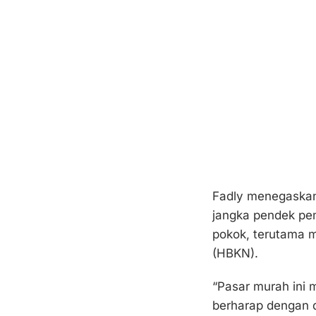
Fadly menegaskan,
jangka pendek pem
pokok, terutama 
(HBKN).
“Pasar murah ini
berharap dengan d