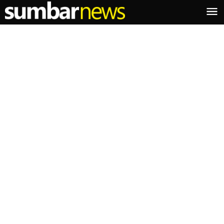
Lewati
ke
konten