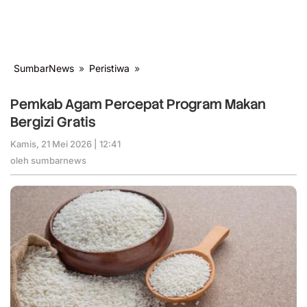
SumbarNews
»
Peristiwa
»
Pemkab
Agam
Percepat
Pemkab Agam Percepat Program Makan
Program
Bergizi Gratis
Makan
Bergizi
Kamis, 21 Mei 2026 | 12:41
oleh
Gratis
sumbarnews
oleh
sumbarnews