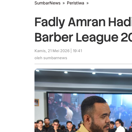
SumbarNews
»
Peristiwa
»
Fadly
Amran
Hadiri
Fadly Amran Hadi
Gatsby
Nasional
Barber League 2
Barber
League
2026
Kamis, 21 Mei 2026 | 19:41
oleh
sumbarnews
oleh
sumbarnews