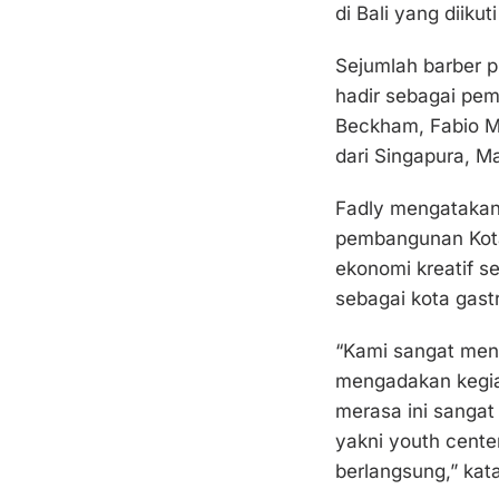
di Bali yang diiku
Sejumlah barber pr
hadir sebagai pem
Beckham, Fabio Ma
dari Singapura, Mal
Fadly mengatakan 
pembangunan Kot
ekonomi kreatif 
sebagai kota gas
“Kami sangat meng
mengadakan kegiat
merasa ini sangat
yakni youth cente
berlangsung,” kat