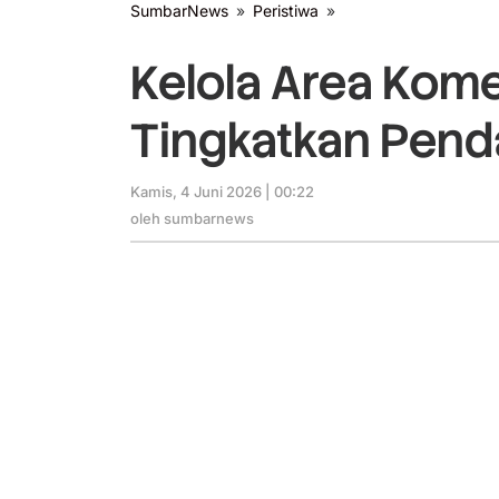
SumbarNews
»
Peristiwa
»
Kelola
Area
Komersial
Kelola Area Komer
Hotel
Haji,
Tingkatkan Pend
Tingkatkan
Pendapatan
Kamis, 4 Juni 2026 | 00:22
oleh
sumbarnews
oleh
sumbarnews