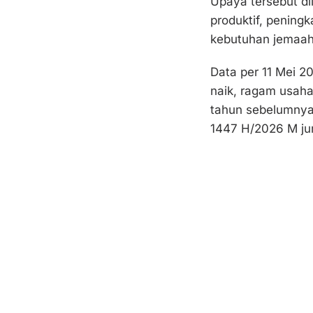
Upaya tersebut di
produktif, pening
kebutuhan jemaah 
Data per 11 Mei 2
naik, ragam usaha
tahun sebelumnya
1447 H/2026 M jum