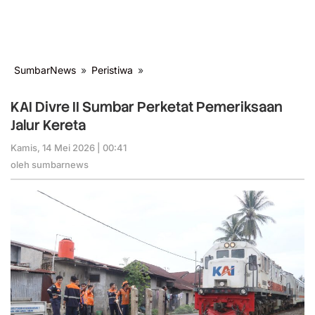
SumbarNews
»
Peristiwa
»
KAI
Divre
II
KAI Divre II Sumbar Perketat Pemeriksaan
Sumbar
Jalur Kereta
Perketat
Pemeriksaan
Kamis, 14 Mei 2026 | 00:41
oleh
Jalur
sumbarnews
oleh
sumbarnews
Kereta