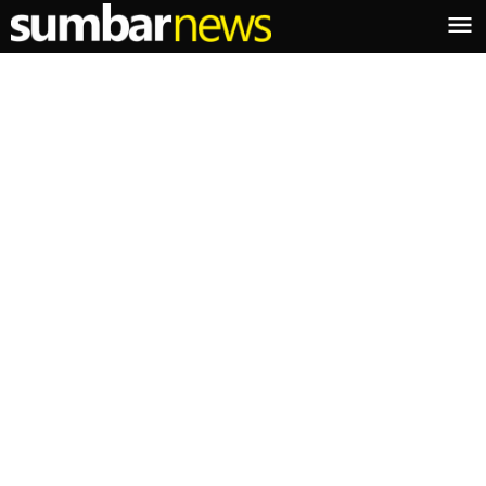
Lewati
ke
konten