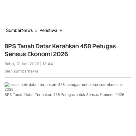
SumbarNews
»
Peristiwa
»
BPS
Tanah
Datar
BPS Tanah Datar Kerahkan 458 Petugas
Kerahkan
Sensus Ekonomi 2026
458
Petugas
Rabu, 17 Juni 2026 | 13:44
oleh
Sensus
sumbarnews
oleh
sumbarnews
Ekonomi
2026
BPS Tanah Datar Terjunkan 458 Petugas untuk Sensus Ekonomi 2026