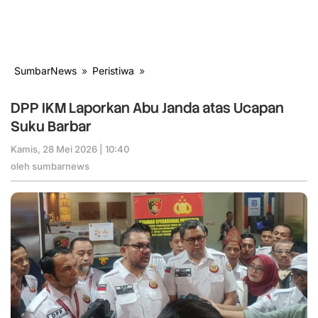
SumbarNews
»
Peristiwa
»
DPP
IKM
Laporkan
DPP IKM Laporkan Abu Janda atas Ucapan
Abu
Suku Barbar
Janda
atas
Kamis, 28 Mei 2026 | 10:40
oleh
Ucapan
sumbarnews
oleh
sumbarnews
Suku
Barbar