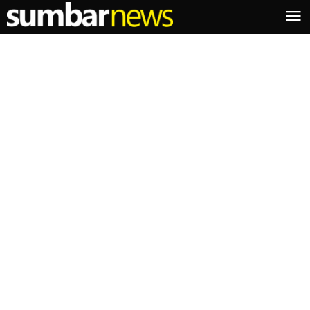
Lewati
ke
konten