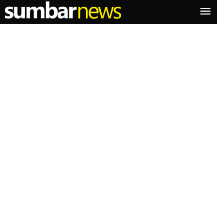
Lewati
ke
konten