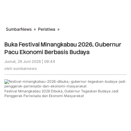
SumbarNews
»
Peristiwa
»
Buka
Festival
Minangkabau
Buka Festival Minangkabau 2026, Gubernur
2026,
Pacu Ekonomi Berbasis Budaya
Gubernur
Pacu
Jumat, 26 Juni 2026 | 09:44
oleh
Ekonomi
sumbarnews
oleh
sumbarnews
Berbasis
Budaya
Festival Minangkabau 2026 Dibuka, Gubernur Tegaskan Budaya Jadi
Penggerak Pariwisata dan Ekonomi Masyarakat