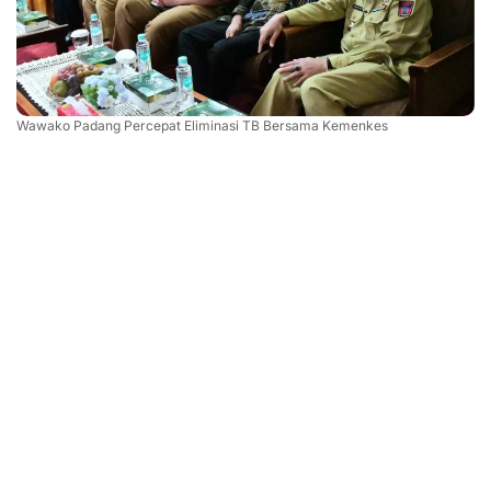
Wawako Padang Percepat Eliminasi TB Bersama Kemenkes