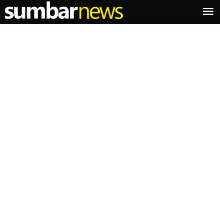
Lewati
ke
konten