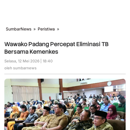
SumbarNews
»
Peristiwa
»
Wawako
Padang
Percepat
Wawako Padang Percepat Eliminasi TB
Eliminasi
Bersama Kemenkes
TB
Bersama
Selasa, 12 Mei 2026 | 18:40
oleh
Kemenkes
sumbarnews
oleh
sumbarnews