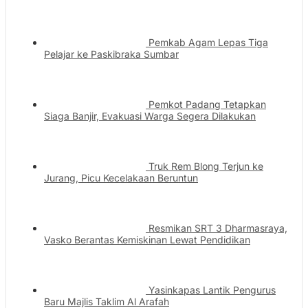
Pemkab Agam Lepas Tiga
Pelajar ke Paskibraka Sumbar
Pemkot Padang Tetapkan
Siaga Banjir, Evakuasi Warga Segera Dilakukan
Truk Rem Blong Terjun ke
Jurang, Picu Kecelakaan Beruntun
Resmikan SRT 3 Dharmasraya,
Vasko Berantas Kemiskinan Lewat Pendidikan
Yasinkapas Lantik Pengurus
Baru Majlis Taklim Al Arafah