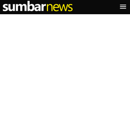
Lewati
ke
konten