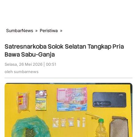
SumbarNews
»
Peristiwa
»
Satresnarkoba
Solok
Selatan
Satresnarkoba Solok Selatan Tangkap Pria
Tangkap
Bawa Sabu-Ganja
Pria
Bawa
Selasa, 26 Mei 2026 | 00:51
oleh
Sabu-
sumbarnews
oleh
sumbarnews
Ganja