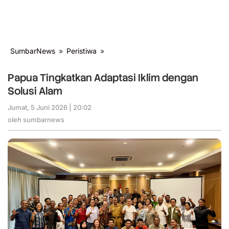
SumbarNews
»
Peristiwa
»
Papua
Tingkatkan
Adaptasi
Papua Tingkatkan Adaptasi Iklim dengan
Iklim
Solusi Alam
dengan
Solusi
Jumat, 5 Juni 2026 | 20:02
oleh
Alam
sumbarnews
oleh
sumbarnews