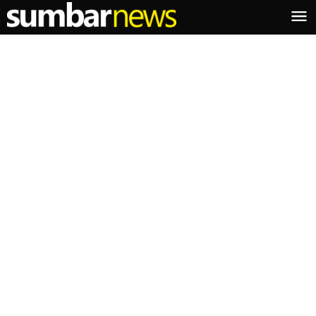
Lewati
ke
konten