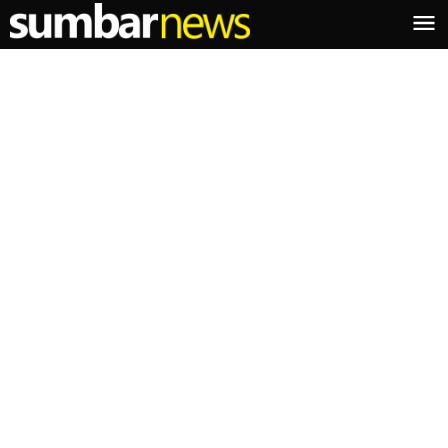
Lewati
ke
konten