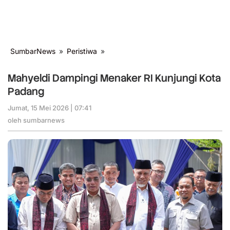
SumbarNews
»
Peristiwa
»
Mahyeldi
Dampingi
Menaker
Mahyeldi Dampingi Menaker RI Kunjungi Kota
RI
Padang
Kunjungi
Kota
Jumat, 15 Mei 2026 | 07:41
oleh
Padang
sumbarnews
oleh
sumbarnews