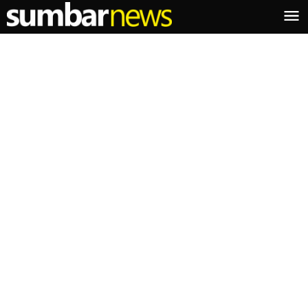
Lewati
ke
konten