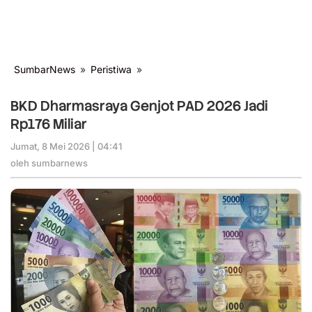
SumbarNews
»
Peristiwa
»
BKD
Dharmasraya
Genjot
BKD Dharmasraya Genjot PAD 2026 Jadi
PAD
Rp176 Miliar
2026
Jadi
Jumat, 8 Mei 2026 | 04:41
oleh
Rp176
sumbarnews
oleh
sumbarnews
Miliar