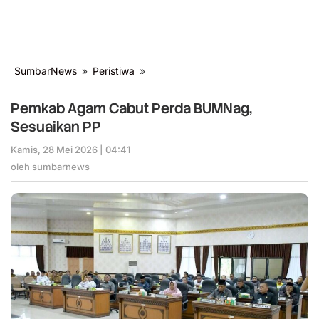
SumbarNews
»
Peristiwa
»
Pemkab
Agam
Cabut
Pemkab Agam Cabut Perda BUMNag,
Perda
Sesuaikan PP
BUMNag,
Sesuaikan
Kamis, 28 Mei 2026 | 04:41
oleh
PP
sumbarnews
oleh
sumbarnews