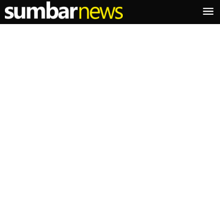
Lewati
ke
konten