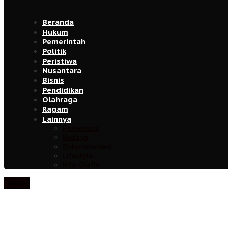
Beranda
Hukum
Pemerintah
Politik
Peristiwa
Nusantara
Bisnis
Pendidikan
Olahraga
Ragam
Lainnya
Pariwisata
Budaya
Entertainment
Lifestyle
Info Grafis
tutup