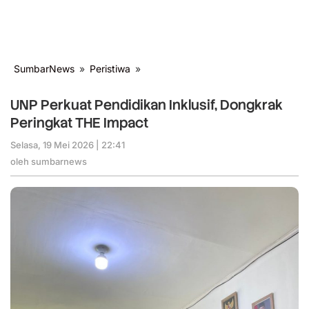
SumbarNews
»
Peristiwa
»
UNP
Perkuat
Pendidikan
UNP Perkuat Pendidikan Inklusif, Dongkrak
Inklusif,
Peringkat THE Impact
Dongkrak
Peringkat
Selasa, 19 Mei 2026 | 22:41
oleh
THE
sumbarnews
oleh
sumbarnews
Impact