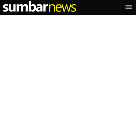
Lewati
ke
konten