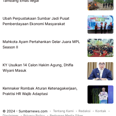
Tambang Emas Ilegal
Ubah Perpustakaan Sumbar Jadi Pusat
Pemberdayaan Ekonomi Masyarakat
Mahkota Ayam Pertahankan Gelar Juara MPL
Season II
KY Usulkan 14 Calon Hakim Agung, Dhifla
Wiyani Masuk
Kemnaker Rombak Aturan Ketenagakerjaan,
Praktisi HR Wajib Adaptasi
© 2024 - Sumbarnews.com
Tentang Kami
Redaksi
Kontak
Disclaimer
Privacy Policy
Pedoman Media Siber