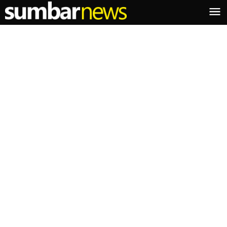
Lewati
ke
konten