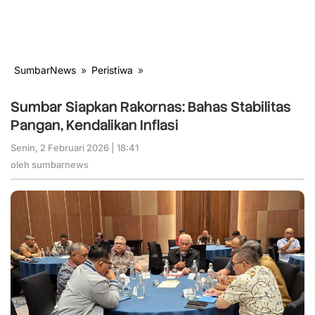
SumbarNews
»
Peristiwa
»
Sumbar
Siapkan
Rakornas:
Sumbar Siapkan Rakornas: Bahas Stabilitas
Bahas
Pangan, Kendalikan Inflasi
Stabilitas
Pangan,
Senin, 2 Februari 2026 | 18:41
oleh
Kendalikan
sumbarnews
oleh
sumbarnews
Inflasi