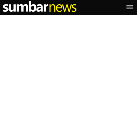
Lewati
ke
konten