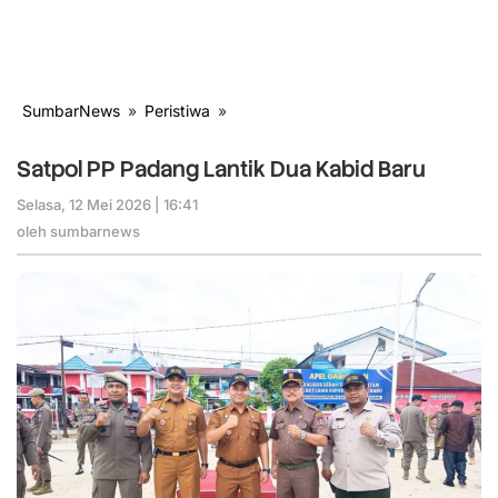
SumbarNews
»
Peristiwa
»
Satpol
PP
Padang
Satpol PP Padang Lantik Dua Kabid Baru
Lantik
Dua
Selasa, 12 Mei 2026 | 16:41
oleh
sumbarnews
Kabid
oleh
sumbarnews
Baru