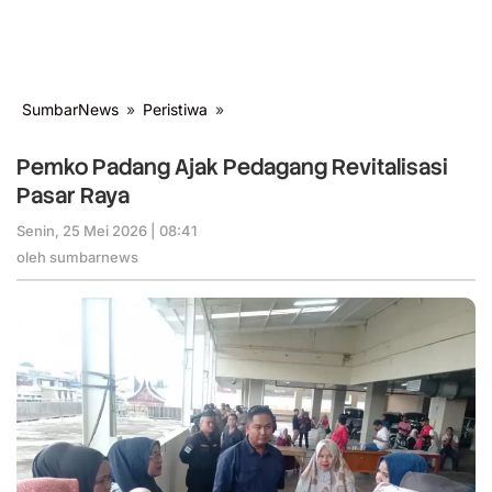
SumbarNews
»
Peristiwa
»
Pemko
Padang
Ajak
Pemko Padang Ajak Pedagang Revitalisasi
Pedagang
Pasar Raya
Revitalisasi
Pasar
Senin, 25 Mei 2026 | 08:41
oleh
Raya
sumbarnews
oleh
sumbarnews