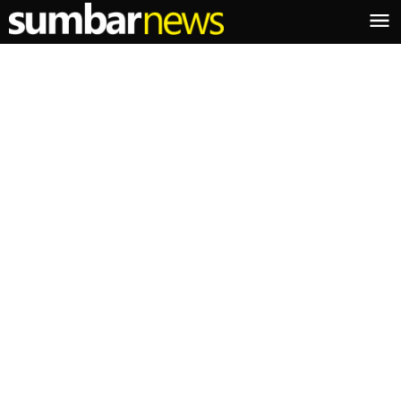
Lewati
ke
konten