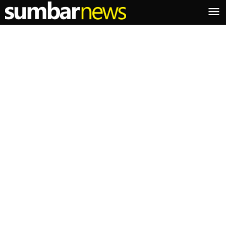
Lewati
ke
konten