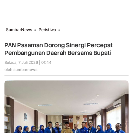
SumbarNews
»
Peristiwa
»
PAN
Pasaman
Dorong
PAN Pasaman Dorong Sinergi Percepat
Sinergi
Pembangunan Daerah Bersama Bupati
Percepat
Pembangunan
Selasa, 7 Juli 2026 | 01:44
oleh
Daerah
sumbarnews
oleh
sumbarnews
Bersama
Bupati