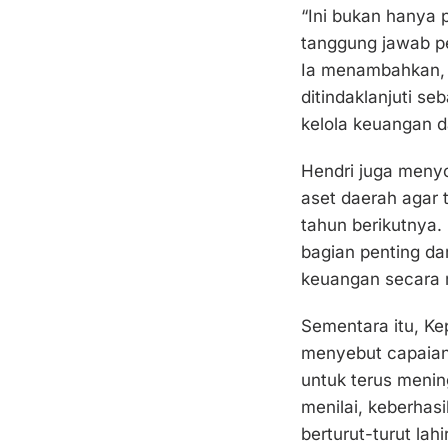
“Ini bukan hanya p
tanggung jawab p
Ia menambahkan, 
ditindaklanjuti s
kelola keuangan d
Hendri juga menyo
aset daerah agar 
tahun berikutnya.
bagian penting da
keuangan secara 
Sementara itu, Ke
menyebut capaian 
untuk terus menin
menilai, keberha
berturut-turut lahi