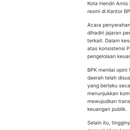
Kota Hendri Arnis
resmi di Kantor B
Acara penyerahan
dihadiri jajaran p
terkait. Dalam ke
atas konsistensi 
pengelolaan keuan
BPK menilai opini
daerah telah disu
yang berlaku secar
menunjukkan komi
mewujudkan transp
keuangan publik.
Selain itu, tinggi