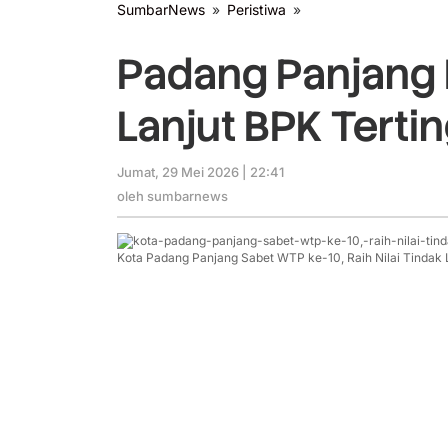
SumbarNews
»
Peristiwa
»
Padang
Panjang
Raih
Padang Panjang 
WTP
ke-
Lanjut BPK Tertin
10,
Tindak
Lanjut
Jumat, 29 Mei 2026 | 22:41
oleh
BPK
sumbarnews
oleh
sumbarnews
Tertinggi
Kota Padang Panjang Sabet WTP ke-10, Raih Nilai Tindak 