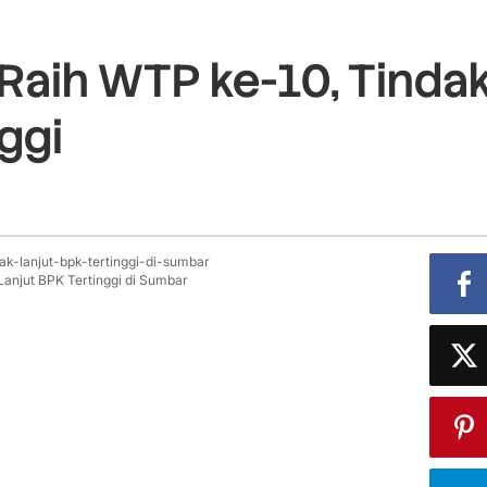
Raih WTP ke-10, Tinda
ggi
Lanjut BPK Tertinggi di Sumbar