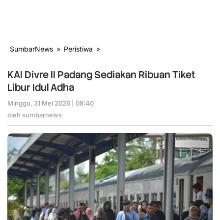
SumbarNews
»
Peristiwa
»
KAI
Divre
II
KAI Divre II Padang Sediakan Ribuan Tiket
Padang
Libur Idul Adha
Sediakan
Ribuan
Minggu, 31 Mei 2026 | 08:40
oleh
Tiket
sumbarnews
oleh
sumbarnews
Libur
Idul
Adha