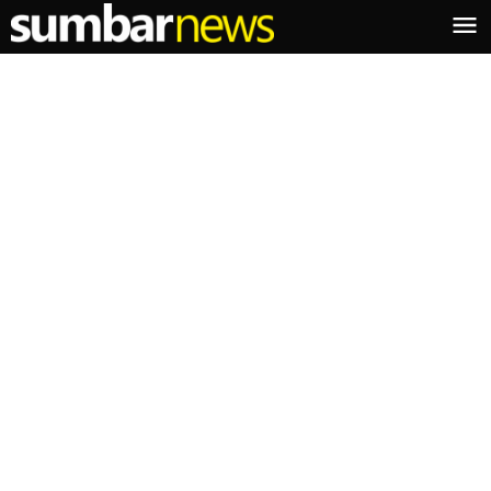
Lewati
ke
konten