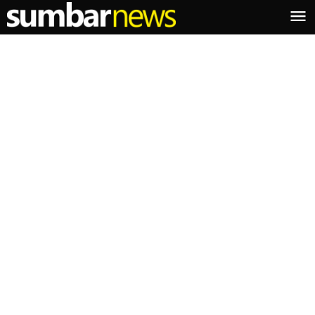
Lewati
ke
konten