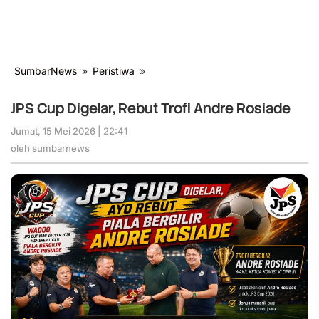
SumbarNews
»
Peristiwa
»
JPS
Cup
Digelar,
JPS Cup Digelar, Rebut Trofi Andre Rosiade
Rebut
Trofi
Jumat, 15 Mei 2026 | 22:41
oleh
sumbarnews
Andre
oleh
sumbarnews
Rosiade