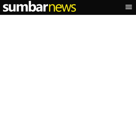
Lewati
ke
konten