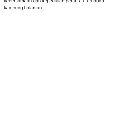
kebersamaan dan kepedulian perantau terhadap
kampung halaman.