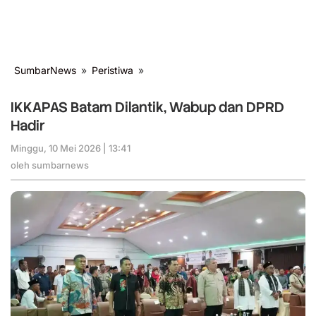
SumbarNews
»
Peristiwa
»
IKKAPAS
Batam
Dilantik,
IKKAPAS Batam Dilantik, Wabup dan DPRD
Wabup
Hadir
dan
DPRD
Minggu, 10 Mei 2026 | 13:41
oleh
Hadir
sumbarnews
oleh
sumbarnews