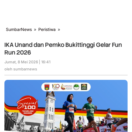
SumbarNews
»
Peristiwa
»
IKA
Unand
dan
IKA Unand dan Pemko Bukittinggi Gelar Fun
Pemko
Run 2026
Bukittinggi
Gelar
Jumat, 8 Mei 2026 | 16:41
oleh
Fun
sumbarnews
oleh
sumbarnews
Run
2026