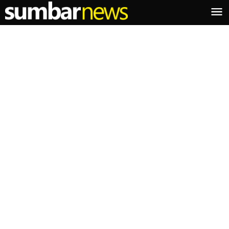
Lewati
ke
konten