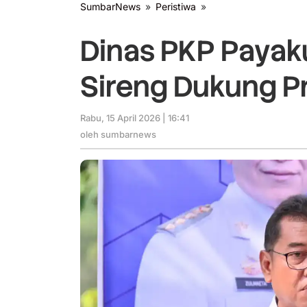
SumbarNews
»
Peristiwa
»
Dinas
PKP
Payakumbuh
Dinas PKP Paya
Optimalkan
Sireng
Sireng Dukung 
Dukung
Program
Perumahan
Rabu, 15 April 2026 | 16:41
oleh
sumbarnews
oleh
sumbarnews