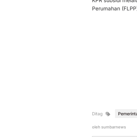
KPR subsidi melal
Perumahan (FLPP)
Ditag
Pemerint
oleh
sumbarnews