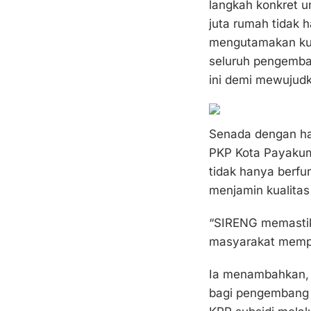
langkah konkret 
juta rumah tidak h
mengutamakan kua
seluruh pengemb
ini demi mewujudk
Senada dengan ha
PKP Kota Payaku
tidak hanya berfun
menjamin kualita
“SIRENG memastik
masyarakat mempe
Ia menambahkan, 
bagi pengembang 