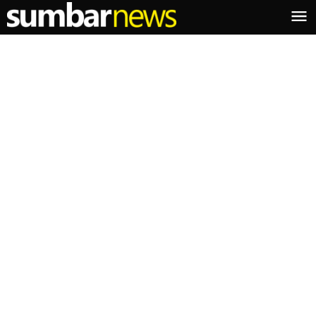
Lewati
ke
konten