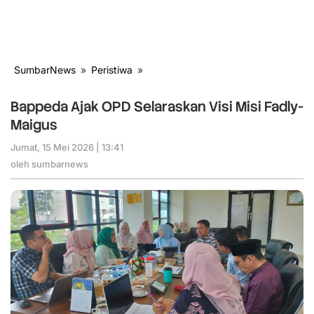
SumbarNews
»
Peristiwa
»
Bappeda
Ajak
OPD
Bappeda Ajak OPD Selaraskan Visi Misi Fadly-
Selaraskan
Maigus
Visi
Misi
Jumat, 15 Mei 2026 | 13:41
oleh
Fadly-
sumbarnews
oleh
sumbarnews
Maigus